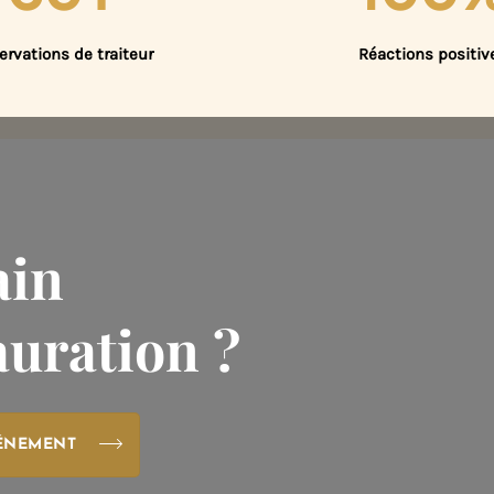
ervations de traiteur
Réactions positiv
ain
auration ?
VÉNEMENT