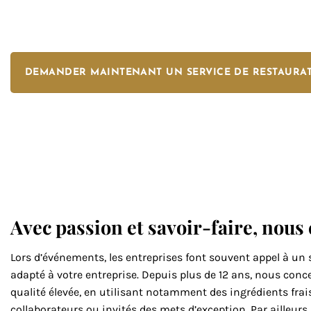
Notre propre cuisine fraîche et notre passion po
détail sont la base du prochain concept de rest
DEMANDER MAINTENANT UN SERVICE DE RESTAURA
Avec passion et savoir-faire, nous 
Lors d’événements, les entreprises font souvent appel à un s
adapté à votre entreprise. Depuis plus de 12 ans, nous con
qualité élevée, en utilisant notamment des ingrédients frais
collaborateurs ou invités des mets d’exception. Par ailleur