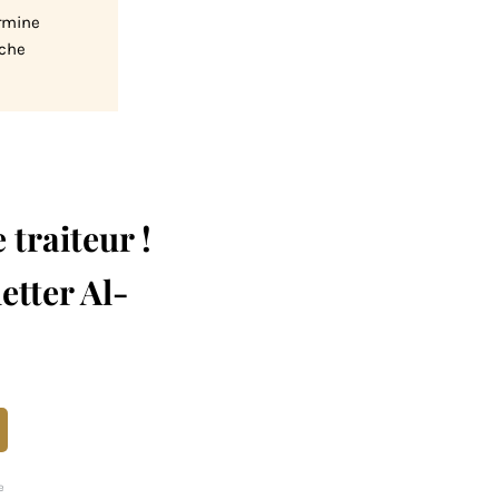
rmine
uche
 traiteur !
etter Al-
e