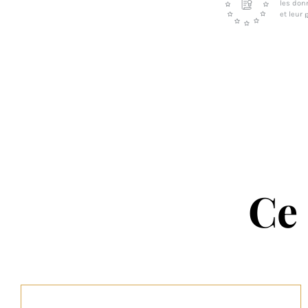
les don
et leur
p
Ce 