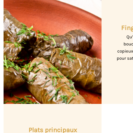
Fing
Qu’
bouc
copieux
pour sat
Plats principaux