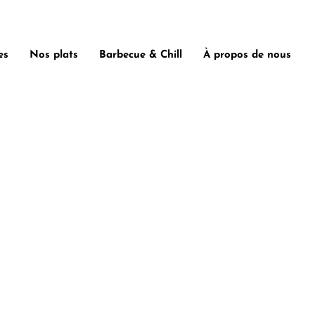
es
Nos plats
Barbecue & Chill
À propos de nous
et espagnole
tre événement