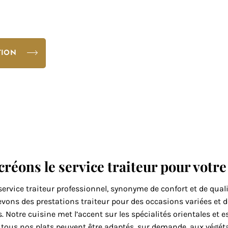
ur le
auration réussi.
TION
créons le service traiteur pour votr
ervice traiteur professionnel, synonyme de confort et de qualit
cevons des prestations traiteur pour des occasions variées et
. Notre cuisine met l’accent sur les spécialités orientales et
s, tous nos plats peuvent être adaptés, sur demande, aux végéta